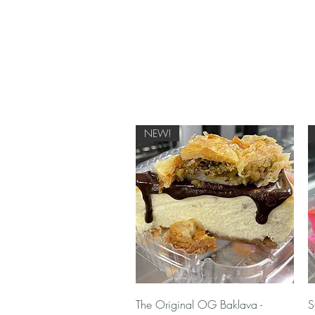
NEW!
Γρήγορη προβολή
The Original OG Baklava -
S