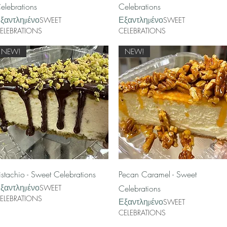
elebrations
Celebrations
ξαντλημένο
Εξαντλημένο
SWEET
SWEET
ELEBRATIONS
CELEBRATIONS
NEW!
NEW!
Γρήγορη προβολή
Γρήγορη προβολή
istachio - Sweet Celebrations
Pecan Caramel - Sweet
ξαντλημένο
SWEET
Celebrations
ELEBRATIONS
Εξαντλημένο
SWEET
CELEBRATIONS