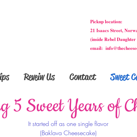
Pickup location:
21 Isaacs Street, Norw
(inside Rebel Daughter
email: info@thecheese
ips
Reveiw Us
Contact
Sweet Ce
ing 5 Sweet Years of C
It started off as one single flavor
(Baklava Cheesecake)