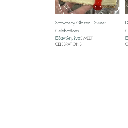
Γρήγορη προβολή
Strawberry Glazed - Sweet
D
Celebrations
C
Εξαντλημένο
Ε
SWEET
CELEBRATIONS
C