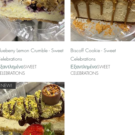
Γρήγορη προβολή
Γρήγορη προβολή
lueberry Lemon Crumble - Sweet
Biscoff Cookie - Sweet
elebrations
Celebrations
ξαντλημένο
Εξαντλημένο
SWEET
SWEET
ELEBRATIONS
CELEBRATIONS
NEW!