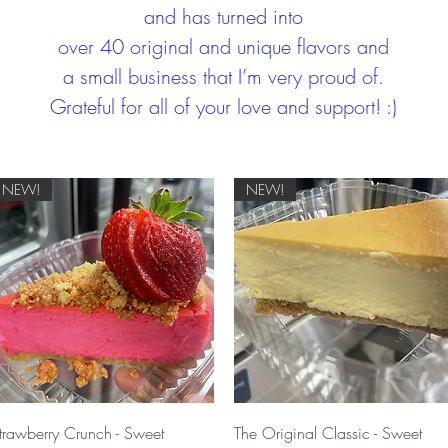
and has turned into
over 40 original and unique flavors and
a small business that I’m very proud of.
Grateful for all of your love and support! :)
NEW!
NEW!
Γρήγορη προβολή
Γρήγορη προβολή
trawberry Crunch - Sweet
The Original Classic - Sweet