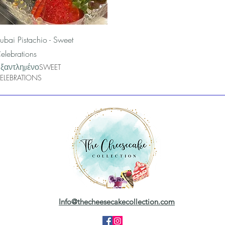
Γρήγορη προβολή
ubai Pistachio - Sweet
elebrations
ξαντλημένο
SWEET
ELEBRATIONS
Info@thecheesecakecollection.com