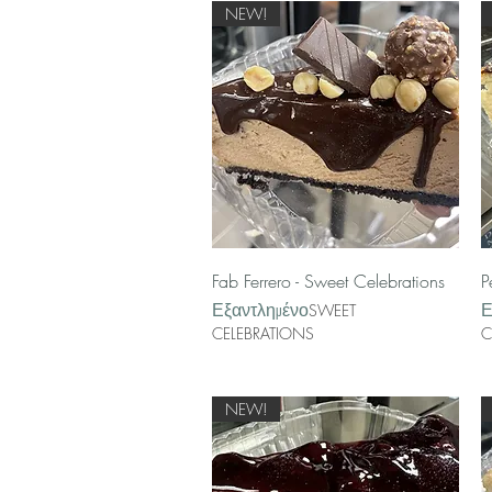
NEW!
Γρήγορη προβολή
Fab Ferrero - Sweet Celebrations
P
Εξαντλημένο
Ε
SWEET
CELEBRATIONS
C
NEW!