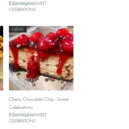
Εξαντλημένο
SWEET
CELEBRATIONS
NEW!
Γρήγορη προβολή
Cherry Chocolate Chip - Sweet
Celebrations
Εξαντλημένο
SWEET
CELEBRATIONS