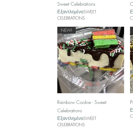
Sweet Celebrations
C
Εξαντλημένο
Ε
SWEET
CELEBRATIONS
C
NEW!
Γρήγορη προβολή
Rainbow Cookie - Sweet
P
Ε
Celebrations
C
Εξαντλημένο
SWEET
CELEBRATIONS