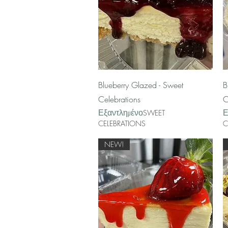
Γρήγορη προβολή
Blueberry Glazed - Sweet
B
Celebrations
C
Εξαντλημένο
Ε
SWEET
CELEBRATIONS
C
NEW!